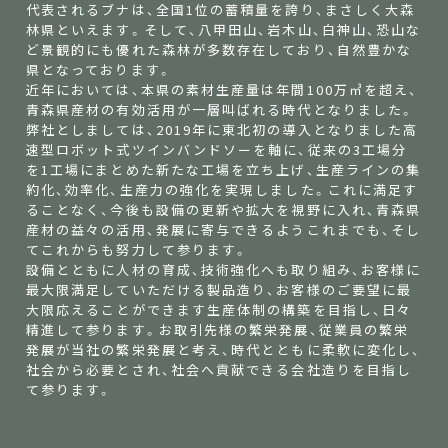
代表されるブナは、全国1位の蓄積量を誇り、まさしく大森
林県といえます。そして、八甲田山、岩木山、白神山、恐山な
ど景観的にも優れた森林が多数存在しており、自然豊かな
県となっております。
近年においては、本県の素材生産量は年間100万㎥を超え、
青森県産材の有効活用が一層叫ばれる時代となりました。
弊社としましては、2019年に東北初の導入となりました高
速型ロボット式ツインバンドソーを軸に、従来の3工場分
を1工場にまとめた新たな工場を立ち上げ、生産ラインの集
約化、効率化、生産力の強化を実現しました。これに満足す
ることなく、今後も設備の更新や拡大を視野に入れ、青森県
産材の益々の活用、発展に寄与できるようこれまでも、そし
てこれからも努力して参ります。
設備とともに人材の育成、技術強化へも取り組み、お客様に
最大限満足していただける製品造り、お客様のご要望に最
大限応えることができます生産体制の構築を目指し、日々
精進して参ります。お取引先様の繁栄発展、従業員の繁栄
発展が当社の繁栄発展と考え、時代とともに柔軟に変化し、
社会から必要とされ、社会へ貢献できる会社造りを目指し
て参ります。