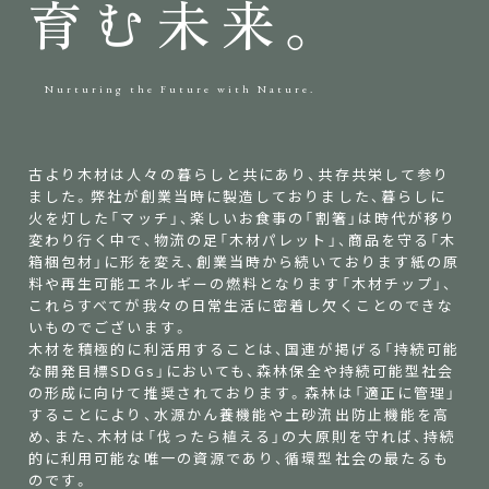
育む未来。
Nurturing the Future with Nature.
古より木材は人々の暮らしと共にあり、共存共栄して参り
ました。弊社が創業当時に製造しておりました、暮らしに
火を灯した「マッチ」、楽しいお食事の「割箸」は時代が移り
変わり行く中で、物流の足「木材パレット」、商品を守る「木
箱梱包材」に形を変え、創業当時から続いております紙の原
料や再生可能エネルギーの燃料となります「木材チップ」、
これらすべてが我々の日常生活に密着し欠くことのできな
いものでございます。
木材を積極的に利活用することは、国連が掲げる「持続可能
な開発目標SDGs」においても、森林保全や持続可能型社会
の形成に向けて推奨されております。森林は「適正に管理」
することにより、水源かん養機能や土砂流出防止機能を高
め、また、木材は「伐ったら植える」の大原則を守れば、持続
的に利用可能な唯一の資源であり、循環型社会の最たるも
のです。