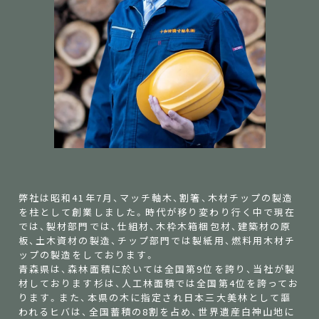
弊社は昭和41年7月、マッチ軸木、割箸、木材チップの製造
を柱として創業しました。時代が移り変わり行く中で現在
では、製材部門では、仕組材、木枠木箱梱包材、建築材の原
板、土木資材の製造、チップ部門では製紙用、燃料用木材チ
ップの製造をしております。
青森県は、森林面積に於いては全国第9位を誇り、当社が製
材しております杉は、人工林面積では全国第4位を誇ってお
ります。また、本県の木に指定され日本三大美林として謳
われるヒバは、全国蓄積の8割を占め、世界遺産白神山地に