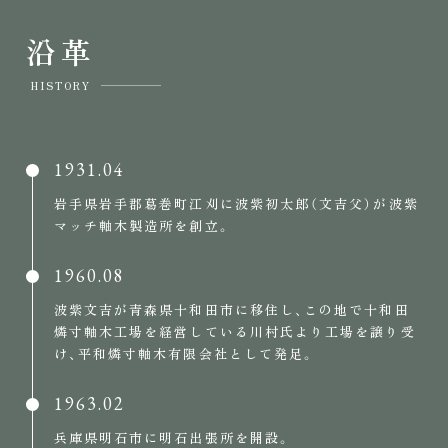
沿革
HISTORY
1931.04
岩手県岩手郡葛巻町江刈に波紫初太郎（文吉父）が波紫
マッチ軸木製造所を創立。
1960.08
波紫文吉が青森県十和田市に移住し、この地で十和田
燐寸軸木工場を経営している川村氏より工場を譲り受
け、平和燐寸軸木有限会社として発足。
1963.02
兵庫県明石市に明石出張所を開設。