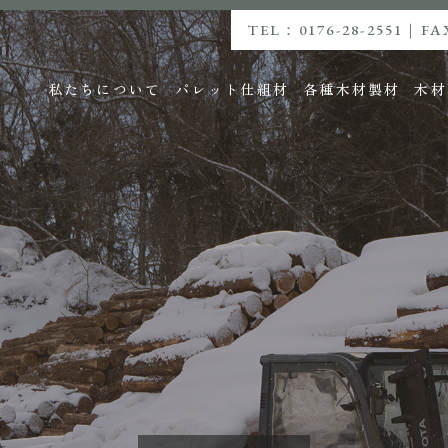
TEL：0176-28-2551
FA
私たちについて
パレット仕組材
各種木材製材
木材